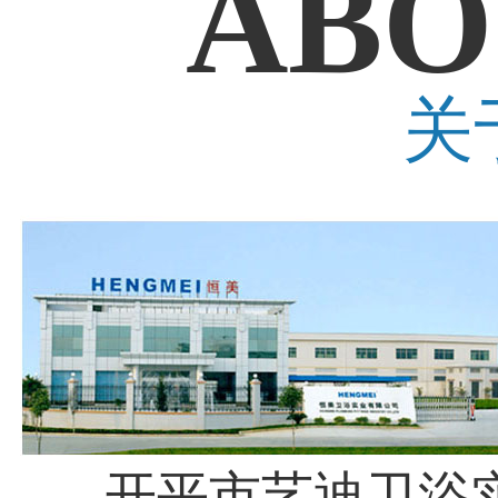
ABO
关
开平市艺迪卫浴实