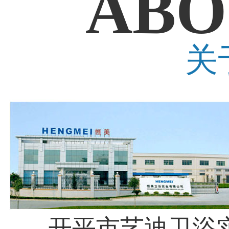
ABO
关
开平市艺迪卫浴实