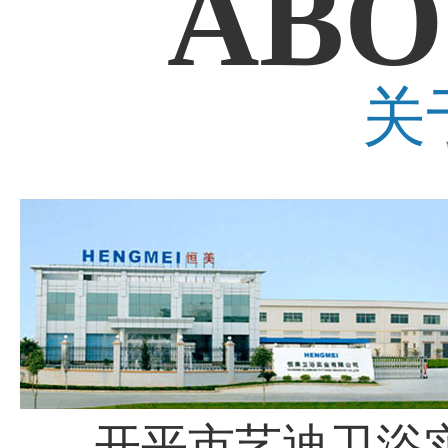
ABO
关
开平市艺迪卫浴实