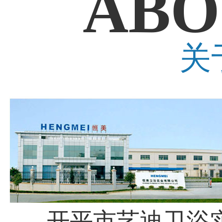
ABO
关
开平市艺迪卫浴实