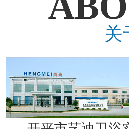
ABO
关
开平市艺迪卫浴实