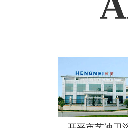
A
开平市艺迪卫浴实